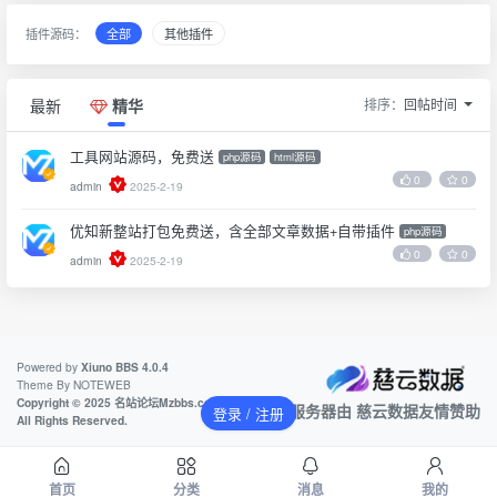
插件源码：
全部
其他插件
排序：
回帖时间
最新
精华
工具网站源码，免费送
php源码
html源码
0
0
admin
2025-2-19
优知新整站打包免费送，含全部文章数据+自带插件
php源码
0
0
admin
2025-2-19
Powered by
Xiuno BBS
4.0.4
Theme By
NOTEWEB
Copyright © 2025 名站论坛Mzbbs.com
本站服务器由
慈云数据
友情赞助
登录 / 注册
All Rights Reserved.
首页
分类
消息
我的