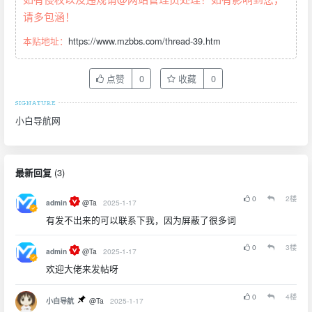
请多包涵！
本贴地址：
https://www.mzbbs.com/thread-39.htm
点赞
0
收藏
0
小白导航网
(
3
)
最新回复
0
2
楼
admin
@Ta
2025-1-17
有发不出来的可以联系下我，因为屏蔽了很多词
0
3
楼
admin
@Ta
2025-1-17
欢迎大佬来发帖呀
0
4
楼
小白导航
@Ta
2025-1-17