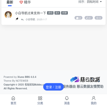
排序：
回帖时间
最新
精华
小白导航过来支持一下
调侃
装X
闲聊
2
0
0
小白导航
2025-1-7
Powered by
Xiuno BBS
4.0.4
Theme By
NOTEWEB
Copyright © 2025 名站论坛Mzbbs.com
本站服务器由
慈云数据
友情赞助
登录 / 注册
All Rights Reserved.
首页
分类
消息
我的