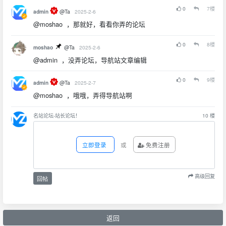
0
7
楼
admin
@Ta
2025-2-6
@moshao ，那就好，看看你弄的论坛
0
8
楼
moshao
@Ta
2025-2-6
@admin ，没弄论坛，导航站文章编辑
0
9
楼
admin
@Ta
2025-2-7
@moshao ，哦哦，弄得导航站啊
名站论坛-站长论坛！
10
楼
立即登录
或
免费注册
高级回复
回帖
返回