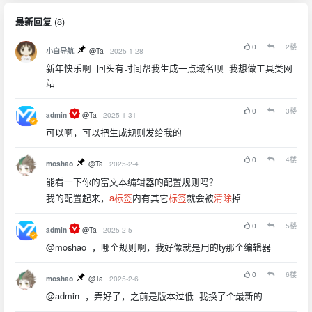
(
8
)
最新回复
0
2
楼
小白导航
@Ta
2025-1-28
新年快乐啊 回头有时间帮我生成一点域名呗 我想做工具类网
站
0
3
楼
admin
@Ta
2025-1-31
可以啊，可以把生成规则发给我的
0
4
楼
moshao
@Ta
2025-2-4
能看一下你的富文本编辑器的配置规则吗？
我的配置起来，
a标签
内有其它
标签
就会被
清除
掉
0
5
楼
admin
@Ta
2025-2-5
@moshao ，哪个规则啊，我好像就是用的ty那个编辑器
0
6
楼
moshao
@Ta
2025-2-6
@admin ，弄好了，之前是版本过低 我换了个最新的