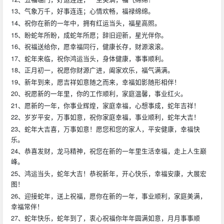
13、气象万千，好事连连；心情欢畅，福禄绵绵。
14、祝你在新的一年中，拥有红运当头，福星高照。
15、盼蛇年所盼，成蛇年所愿；辞旧迎新，星光伴你。
16、祝福送给你，愿幸福同行，健康长存，财源滚滚。
17、蛇年来临，祝你鸿运当头，身体健康，事事顺利。
18、正月初一，祝愿你财源广进，阖家欢乐，福气满满。
19、新年到来，愿吉祥如意随之而来，幸福如影随形相伴！
20、祝愿新的一年里，你的工作顺利，家庭温馨，事业红火。
21、愿新的一年，你事业辉煌，家庭幸福，心想事成，蛇年吉祥！
22、岁岁平安，万事如意，祝你家庭幸福，事业顺利，蛇年大吉！
23、蛇年大吉喜，万事如意！愿您和您的家人，平安健康，幸福快
乐。
24、恭喜发财，龙马精神，祝您在新的一年里生活幸福，走上人生巅
峰。
25、鸿运当头，蛇年大吉！恭祝新年，开心快乐，幸福安康，大展宏
图！
26、迎接蛇年，送上祝福，愿你在新的一年，事业顺利，家庭美满，
幸福常伴！
27、蛇年快乐，蛇年到了，衷心祝福你年年圆满如意，月月事事顺