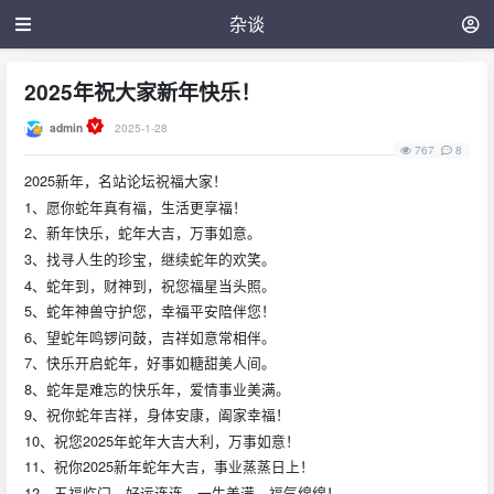
杂谈
2025年祝大家新年快乐！
admin
2025-1-28
767
8
2025新年，名站论坛祝福大家！
1、愿你蛇年真有福，生活更享福！
2、新年快乐，蛇年大吉，万事如意。
3、找寻人生的珍宝，继续蛇年的欢笑。
4、蛇年到，财神到，祝您福星当头照。
5、蛇年神兽守护您，幸福平安陪伴您！
6、望蛇年鸣锣问鼓，吉祥如意常相伴。
7、快乐开启蛇年，好事如糖甜美人间。
8、蛇年是难忘的快乐年，爱情事业美满。
9、祝你蛇年吉祥，身体安康，阖家幸福！
10、祝您2025年蛇年大吉大利，万事如意！
11、祝你2025新年蛇年大吉，事业蒸蒸日上！
12、五福临门，好运连连，一生美满，福气绵绵！