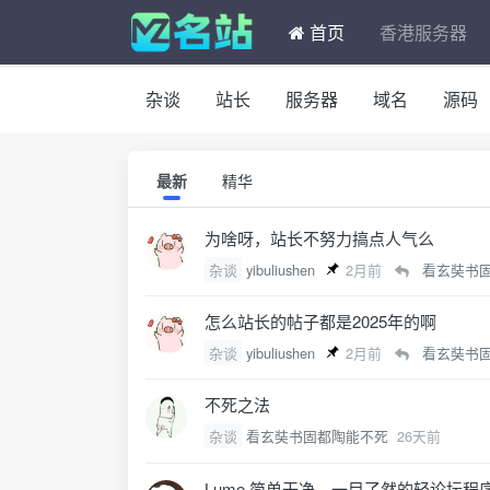
首页
香港服务器
杂谈
站长
服务器
域名
源码
最新
精华
为啥呀，站长不努力搞点人气么
杂谈
yibuliushen
2月前
看玄奘书
怎么站长的帖子都是2025年的啊
杂谈
yibuliushen
2月前
看玄奘书
不死之法
杂谈
看玄奘书固都陶能不死
26天前
Lume 简单干净，一目了然的轻论坛程