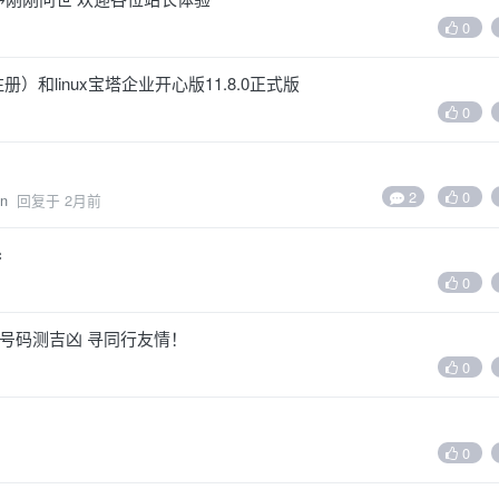
0
册）和linux宝塔企业开心版11.8.0正式版
0
2
0
en
回复于
2月前
c
0
 手机号码测吉凶 寻同行友情！
0
0