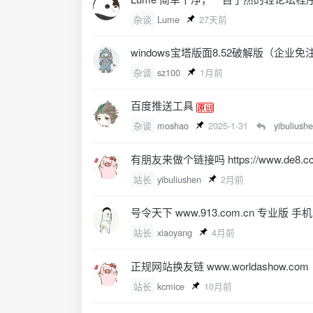
杂谈
Lume
27天前
windows宝塔版面8.52破解版（企业免注
杂谈
sz100
1月前
百度推送工具
杂谈
moshao
2025-1-31
yibuliush
有朋友来做个链接吗 https://www.de8.c
站长
yibuliushen
2月前
号令天下 www.913.com.cn 专业版
站长
xiaoyang
4月前
正规网站换友链 www.worldashow.com
站长
kcmice
10月前