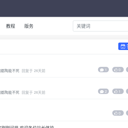
教程
版务
1
0
固都陶能不死
回复于
26天前
2
1
固都陶能不死
回复于
26天前
0
序刚刚问世 欢迎各位站长体验