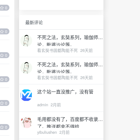
0
最新评论
0
不死之法，玄奘系列，瑜伽师地
论，毗婆沙论等。
看玄奘书固都陶能不死
26天前
0
不死之法，玄奘系列，瑜伽师地
论，毗婆沙论等。
看玄奘书固都陶能不死
26天前
0
这个站一直没推广，没有管
0
admin
2月前
毛用都没有了，百度都不收录
了。推送都舍不得给
0
yibuliushen
2月前