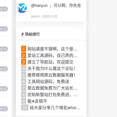
@hanyun ，可以啊，你先坐
0
admin
2025-2-22
0
热帖排行
1
网站速度不错啊，这个是修罗的什么模板啊，我也想 弄一个
0
2
爱站工具源码，自己弄的！免费分享
3
建立了导航站，欢迎提交
4
关于我为什么建这个论坛！
0
5
推荐使用慈云数据服务器！
6
工具网站源码，免费送
7
慈云数据免费为广大站长提供服务器 & CDN服务
0
8
优知新整站打包免费送，含全部文章数据+自带插件
9
能➕友链不
10
给大家分享几个域名whois查询的网站！
0