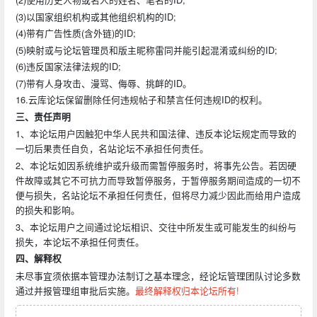
(3)以国家组织机构或其他组织机构的ID;
(4)带有广告性质(含外链)的ID;
(5)映射或与论坛管理员和版主昵称雷同并能引起混淆或纠纷的ID;
(6)违反国家法律法规的ID;
(7)带有人身攻击、漫骂、侮辱、挑衅的ID。
16.云库论坛保留删除任何违规帖子和禁言任何违规ID的权利。
三、责任声明
1、本论坛用户因触犯中华人民共和国法律、违反本论坛规定而导致的
一切后果责任自负，名站论坛不承担任何责任。
2、本论坛如因系统维护或升级而需暂停服务时，将事先公告。若因硬
件故障或其它不可抗力而导致暂停服务，于暂停服务期间造成的一切不
便与损失，名站论坛不承担任何责任，但将尽力减少因此而给用户造成
的损失和影响。
3、本论坛用户之间通过论坛相识、交往中所发生或可能发生的纠纷与
损失，本论坛不承担任何责任。
四、解释权
未尽事宜须依据本管理办法制订之基本理念，经论坛管理团队讨论多数
通过并报管理组审批后实施。
最终解释权归本论坛所有!