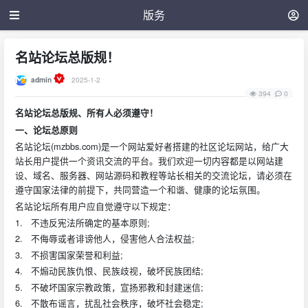
版务
名站论坛总版规！
admin
2025-1-2
394
0
名站论坛总版规、所有人必须遵守！
一、论坛总原则
名站论坛(mzbbs.com)是一个网站爱好者搭建的社区论坛网站，给广大
站长用户提供一个资讯交流的平台。我们欢迎一切内容都是以网站建
设、域名、服务器、网站源码和教程等站长相关的交流论坛，请必须在
遵守国家法律的前提下，共同营造一个和谐、健康的论坛氛围。
名站论坛所有用户应自觉遵守以下规定：
1. 不违反宪法所确定的基本原则;
2. 不侮辱或者诽谤他人，侵害他人合法权益;
3. 不损害国家荣誉和利益;
4. 不煽动民族仇恨、民族歧视，破坏民族团结;
5. 不破坏国家宗教政策，宣扬邪教和封建迷信;
6. 不散布谣言，扰乱社会秩序，破坏社会稳定;