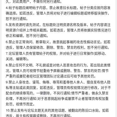
久，对此类用户，不做任何另行通知。
4.帖子标题应阐明帖子内容，禁止故意拉长标题，帖子分类应按内容准
确选择。如若违反，管理人员将对帖子进行编辑标题或转移版块操作，
恕不另行通知。
5.发布资源时请先测试，在标题处注明资源名称及版本，帖子内容请注
明资源介绍并上传相关截图。如若违反，管理人员将依据实际情况进行
修正和编辑，恕不另行通知。
6.禁止非正常询问、断章取义，故意挑起事端的攻击性煽动言论。如若
违反，管理人员保留修改、删除、警告、禁言的权利，恕不另行通知。
7.论坛管理人员有管理帖子的权限，并对帖子进行日常操作(如移动、
关闭、编辑等)。
8.禁止任何不文明、不礼貌或是对他人恶意攻击的行为，若出现此类情
况，管理人员可视情节轻重给予屏蔽或删除、警告、禁言的处罚;情节
严重的或屡犯者经社区管理团队讨论通过后可给予其他处罚。
9.禁止人身攻击、谩骂、侮辱、辱骂和羞辱他人亲人、擅自发布他人隐
私等主贴或此类回复，如若违反，管理员有权视情况进行修改，对于不
配合的继续辱骂的，一律删除，不另行通知;情节严重者，做永久禁言
处理，不再另行通知;对于恶意挑起纷争或屡禁不止者管理员有权加重
处罚，视情节而定。
10.禁止发布与论坛主题无关的其他话题、被翻出的陈旧口水贴，如若
违反，版主有权屏蔽或删除，不再另行通知。