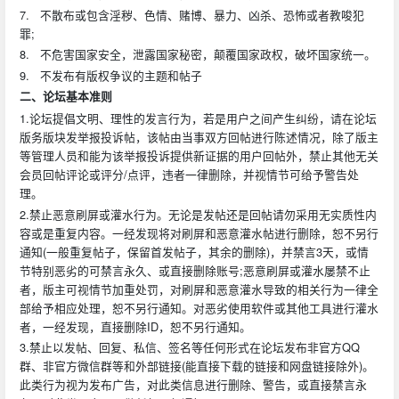
7. 不散布或包含淫秽、色情、赌博、暴力、凶杀、恐怖或者教唆犯
罪;
8. 不危害国家安全，泄露国家秘密，颠覆国家政权，破坏国家统一。
9. 不发布有版权争议的主题和帖子
二、论坛基本准则
1.论坛提倡文明、理性的发言行为，若是用户之间产生纠纷，请在论坛
版务版块发举报投诉帖，该帖由当事双方回帖进行陈述情况，除了版主
等管理人员和能为该举报投诉提供新证据的用户回帖外，禁止其他无关
会员回帖评论或评分/点评，违者一律删除，并视情节可给予警告处
理。
2.禁止恶意刷屏或灌水行为。无论是发帖还是回帖请勿采用无实质性内
容或是重复内容。一经发现将对刷屏和恶意灌水帖进行删除，恕不另行
通知(一般重复帖子，保留首发帖子，其余的删除)，并禁言3天，或情
节特别恶劣的可禁言永久、或直接删除账号;恶意刷屏或灌水屡禁不止
者，版主可视情节加重处罚，对刷屏和恶意灌水导致的相关行为一律全
部给予相应处理，恕不另行通知。对恶劣使用软件或其他工具进行灌水
者，一经发现，直接删除ID，恕不另行通知。
3.禁止以发帖、回复、私信、签名等任何形式在论坛发布非官方QQ
群、非官方微信群等和外部链接(能直接下载的链接和网盘链接除外)。
此类行为视为发布广告，对此类信息进行删除、警告，或直接禁言永