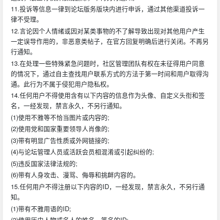
11.投诉等信息一律到论坛版务版块内进行申诉，通过其他渠道投诉一
律不受理。
12.言论因个人情绪或因对某类事物的不了解导致出现对其他用户产生
一定误导作用的，非恶意类帖子，在官方回复明确后进行关闭。不再另
行通知。
13.在处理一些特殊紧急问题时，社区管理团队有权在未征得用户同意
的情况下，通过自主查找用户联系方式的方法于第一时间和用户取得沟
通。此行为不属于侵犯用户隐私权。
14.任何用户不得使用含有以下内容的信息作为头像、自定义头衔和签
名，一经发现，禁言永久，不另行通知。
(1)使用不雅等不恰当图片或内容的;
(2)使用党和国家重要领导人肖像的;
(3)带有明显广告性质或外网链接的;
(4)与论坛管理人员或活跃会员相混淆或引起纠纷的;
(5)违反国家法律法规的;
(6)带有人身攻击、漫骂、侮辱和挑衅内容的。
15.任何用户不得注册以下内容的ID，一经发现，禁言永久，不另行通
知。
(1)带有不雅用语的ID;
(2)使用历史人物或名人的姓名、笔名的ID;